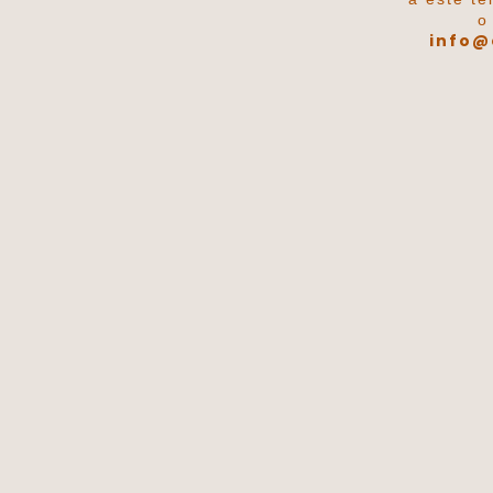
o
info@