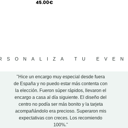
45.00
€
RSONALIZA TU EVE
"Hice un encargo muy especial desde fuera
“De 10!!
de España y no puedo estar más contenta con
los prend
la elección. Fueron súper rápidos, llevaron el
perfecci
encargo a casa al día siguiente. El diseño del
así qu
centro no podía ser más bonito y la tarjeta
acompañándolo era precioso. Superaron mis
expectativas con creces. Los recomiendo
100%."