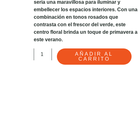
sería una maravillosa para iluminar y
embellecer los espacios interiores. Con una
combinación en
tonos rosados que
contrasta con el frescor del verde, este
centro floral brinda un toque de primavera a
este verano.
Centro
AÑADIR AL
CARRITO
de
Flores
cantidad