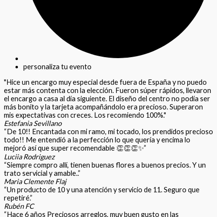
personaliza tu evento
"Hice un encargo muy especial desde fuera de España y no puedo
estar más contenta con la elección. Fueron súper rápidos, llevaron
el encargo a casa al día siguiente. El diseño del centro no podía ser
más bonito y la tarjeta acompañándolo era precioso. Superaron
mis expectativas con creces. Los recomiendo 100%."
Estefania Sevillano
“De 10!! Encantada con mi ramo, mi tocado, los prendidos precioso
todo!! Me entendió a la perfección lo que quería y encima lo
mejoró así que super recomendable 👏👏👏✨”
Luciia Rodriguez
“Siempre compro allí, tienen buenas flores a buenos precios. Y un
trato servicial y amable..”
Maria Clemente Flaj
“Un producto de 10 y una atención y servicio de 11. Seguro que
repetiré.”
Rubén FC
“Hace 6 años Preciosos arreglos, muy buen gusto en las