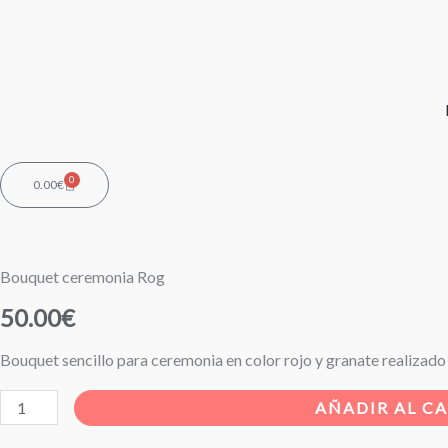
Ir
al
contenido
0
Carrito
0.00
€
Bouquet ceremonia Rog
50.00
€
Bouquet sencillo para ceremonia en color rojo y granate realizado 
Bouquet
AÑADIR AL C
ceremonia